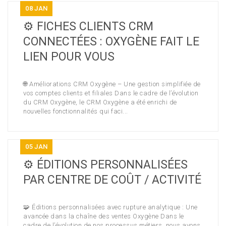
08
JAN
⚙️ FICHES CLIENTS CRM
CONNECTÉES : OXYGÈNE FAIT LE
LIEN POUR VOUS
🌐 Améliorations CRM Oxygène – Une gestion simplifiée de
vos comptes clients et filiales Dans le cadre de l’évolution
du CRM Oxygène, le CRM Oxygène a été enrichi de
nouvelles fonctionnalités qui faci...
05
JAN
⚙️ ÉDITIONS PERSONNALISÉES
PAR CENTRE DE COÛT / ACTIVITÉ
🧩 Éditions personnalisées avec rupture analytique : Une
avancée dans la chaîne des ventes Oxygène Dans le
cadre de l’évolution de nos processus métiers, nous avons