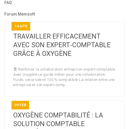
FAQ
Forum Memsoft
14
APR
TRAVAILLER EFFICACEMENT
AVEC SON EXPERT‑COMPTABLE
GRÂCE À OXYGÈNE
🧾 Renforcer la collaboration entreprise–expert‑comptable
avec Oxygène Le guide métier pour une collaboration
fluide, sécurisée et 100 % compatible La relation entre une
entreprise et son expert‑comp...
09
FEB
OXYGÈNE COMPTABILITÉ : LA
SOLUTION COMPTABLE