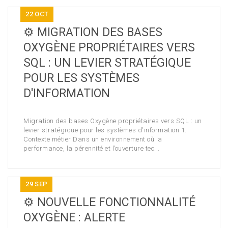
22
OCT
⚙️ MIGRATION DES BASES
OXYGÈNE PROPRIÉTAIRES VERS
SQL : UN LEVIER STRATÉGIQUE
POUR LES SYSTÈMES
D'INFORMATION
Migration des bases Oxygène propriétaires vers SQL : un
levier stratégique pour les systèmes d'information 1.
Contexte métier Dans un environnement où la
performance, la pérennité et l’ouverture tec...
29
SEP
⚙️ NOUVELLE FONCTIONNALITÉ
OXYGÈNE : ALERTE