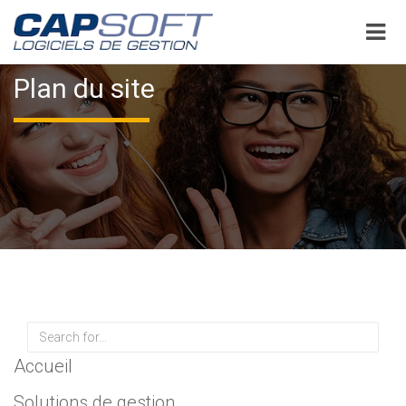
Aller
au
contenu
principal
Plan du site
Rechercher
Accueil
Solutions de gestion