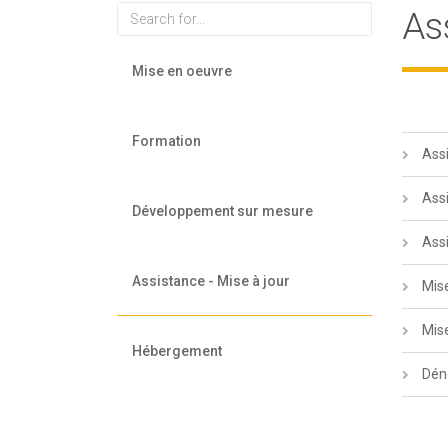
Rechercher
As
Main
Mise en oeuvre
navigation
Formation
Ass
Ass
Développement sur mesure
Ass
Assistance - Mise à jour
Mis
Mis
Hébergement
Dén